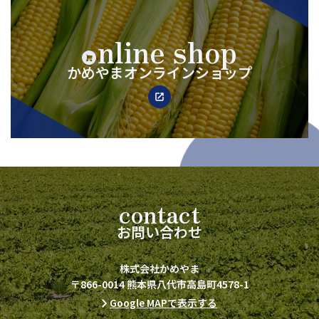
nline shop
か
め
や
ま
オ
ン
ラ
イ
ン
シ
ョ
ッ
プ
contact
お
問
い
合
わ
せ
株式会社かめやま
〒866-0014 熊本県八代市高島町4578-1
Google MAPで表示する