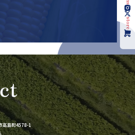
sns
store
ct
市高島町4578-1
る