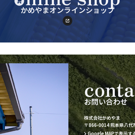
か
め
や
ま
オ
ン
ラ
イ
ン
シ
ョ
ッ
プ
conta
お
問
い
合
わ
せ
株式会社かめやま
〒866-0014 熊本県八代
Google MAPで表示す